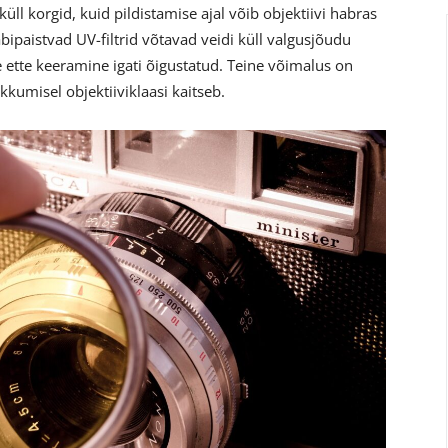
küll korgid, kuid pildistamise ajal võib objektiivi habras
äbipaistvad UV-filtrid võtavad veidi küll valgusjõudu
 ette keeramine igati õigustatud. Teine võimalus on
kkumisel objektiiviklaasi kaitseb.