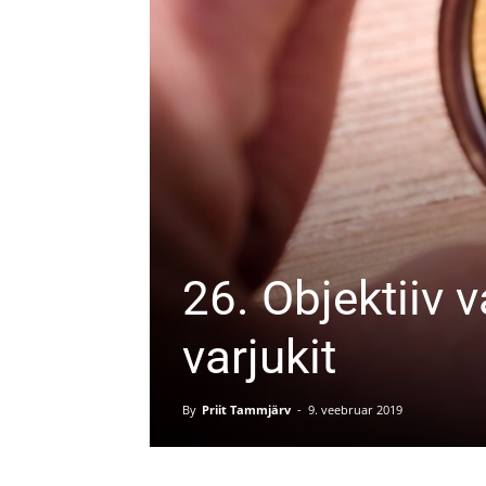
26. Objektiiv va
varjukit
By
Priit Tammjärv
-
9. veebruar 2019