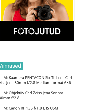
Viimased
M: Kaamera PENTACON Six TL Lens Carl
eiss Jena 80mm f/2.8 Medium format 6×6
M: Objektiiv Carl Zeiss Jena Sonnar
80mm f/2.8
M: Canon RF 135 f/1.8 L IS USM