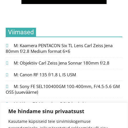
Viimased
M: Kaamera PENTACON Six TL Lens Carl Zeiss Jena
80mm f/2.8 Medium format 6×6
M: Objektiiv Carl Zeiss Jena Sonnar 180mm f/2.8
M: Canon RF 135 f/1.8 L IS USM
M: Sony FE SEL100400GM 100-400mm, F/4.5-5.6 GM
OSS (uueväärne)
M: Nikon Z8 Mirrorless DSLR body kit
Me hindame sinu privaatsust
Kasutame küpsiseid teie sirvimiskogemuse