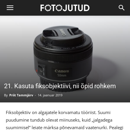
21. Kasuta fiksobjektiivi, nii õpid rohkem
By
Priit Tammjärv
-
14. jaanuar 2019
Fiksobjektiiv on algajatele korvamatu tööriist. Suumi
puudumine tundub olevat miinuseks, kuid „jalgadega
suumimisel“ leiate märksa põnevamaid vaatenurki. Pealegi