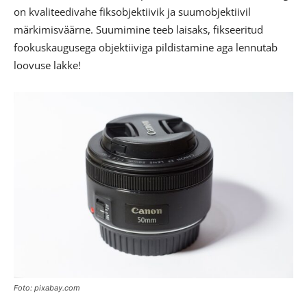
on kvaliteedivahe fiksobjektiivik ja suumobjektiivil
märkimisväärne. Suumimine teeb laisaks, fikseeritud
fookuskaugusega objektiiviga pildistamine aga lennutab
loovuse lakke!
Foto: pixabay.com