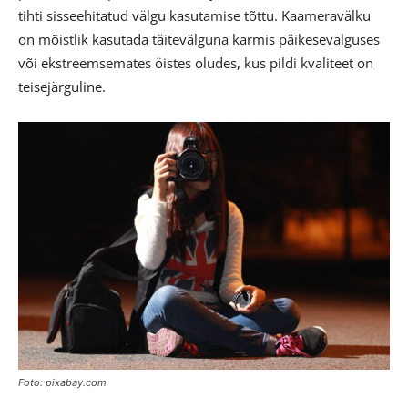
tihti sisseehitatud välgu kasutamise tõttu. Kaameravälku
on mõistlik kasutada täitevälguna karmis päikesevalguses
või ekstreemsemates öistes oludes, kus pildi kvaliteet on
teisejärguline.
Foto: pixabay.com