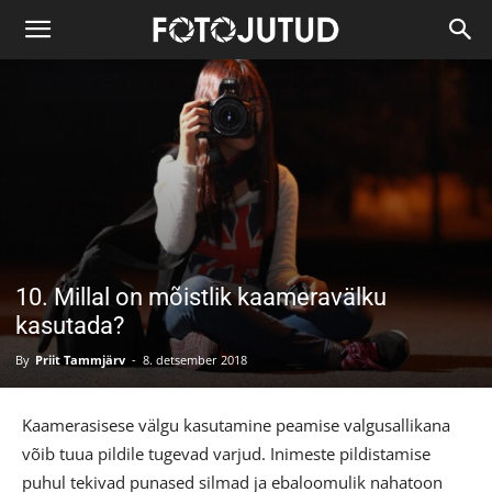
10. Millal on mõistlik kaameravälku
kasutada?
By
Priit Tammjärv
-
8. detsember 2018
Kaamerasisese välgu kasutamine peamise valgusallikana
võib tuua pildile tugevad varjud. Inimeste pildistamise
puhul tekivad punased silmad ja ebaloomulik nahatoon