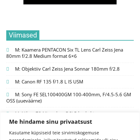
Viimased
M: Kaamera PENTACON Six TL Lens Carl Zeiss Jena
80mm f/2.8 Medium format 6×6
M: Objektiiv Carl Zeiss Jena Sonnar 180mm f/2.8
M: Canon RF 135 f/1.8 L IS USM
M: Sony FE SEL100400GM 100-400mm, F/4.5-5.6 GM
OSS (uueväärne)
M: Nikon Z8 Mirrorless DSLR body kit
Me hindame sinu privaatsust
Kasutame küpsiseid teie sirvimiskogemuse