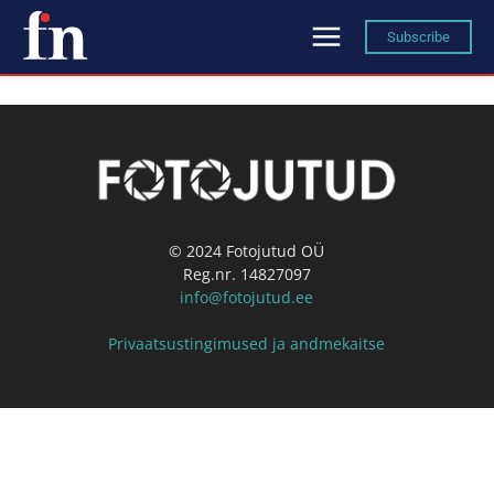
Subscribe
© 2024 Fotojutud OÜ
Reg.nr. 14827097
info@fotojutud.ee
Privaatsustingimused ja andmekaitse